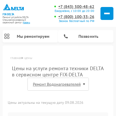
+7 (843) 500-48-62
Ежедневно, с 10:00 до 20:00
FIX-DELTA
+7 (800) 100-33-26
Ремонт устройств DELTA
Специализированный
Звонок бесплатный по РФ
cервисный центр г.
Казань
Мы ремонтируем
Позвонить
главная
цены
Цены на услуги ремонта техники DELTA
в сервисном центре FIX-DELTA
Ремонт водонагревателей DELTA
Ремонт инвалидных колясок DELTA
Цены актуальны на текущую дату 09.08.2026