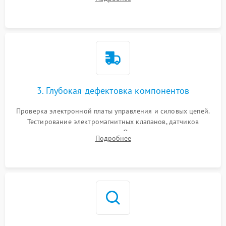
Промывка дренажных каналов и фильтров с использованием
специализированной химии.
3. Глубокая дефектовка компонентов
Проверка электронной платы управления и силовых цепей.
Тестирование электромагнитных клапанов, датчиков
температуры и расходомера. Оценка степени износа
Подробнее
жерновов кофемолки, уплотнительных колец гидросистемы
и шестерней редуктора.