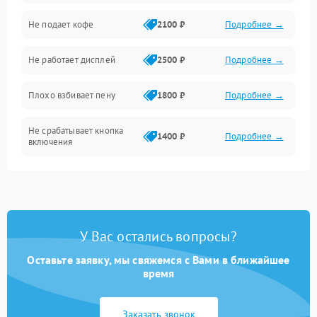
Проблемы с капучинатором и паром
Не подает кофе
2100 ₽
Подробнее →
Управление и электроника
Не работает дисплей
2500 ₽
Подробнее →
Программное обеспечение
Плохо взбивает пену
1800 ₽
Подробнее →
Не срабатывает кнопка
1400 ₽
Подробнее →
включения
Запах гари при работе
1800 ₽
Подробнее →
Постоянные сбои в работе
1500 ₽
Подробнее →
У Вас остались вопросы?
Оставьте заявку, мы свяжемся с Вами в ближайшее
время
Заказать звонок