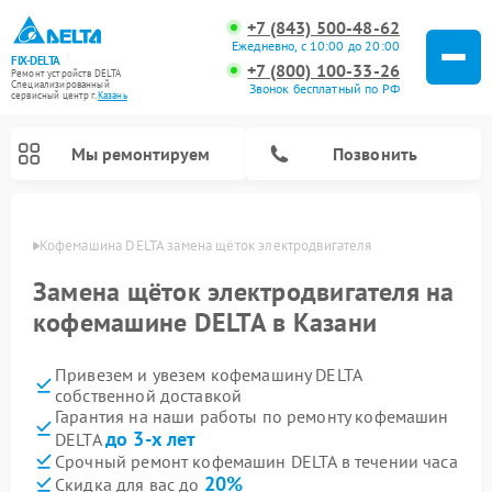
+7 (843) 500-48-62
Ежедневно, с 10:00 до 20:00
FIX-DELTA
+7 (800) 100-33-26
Ремонт устройств DELTA
Специализированный
Звонок бесплатный по РФ
cервисный центр г.
Казань
Мы ремонтируем
Позвонить
азани
Кофемашина DELTA замена щёток электродвигателя
Замена щёток электродвигателя на
кофемашине DELTA в Казани
Ремонт водонагревателей DELTA
Ремонт инвалидных колясок DELTA
Привезем и увезем кофемашину DELTA
собственной доставкой
Гарантия на наши работы по ремонту кофемашин
до 3-х лет
DELTA
Срочный ремонт кофемашин DELTA в течении часа
20%
Скидка для вас до