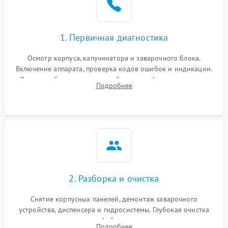
1. Первичная диагностика
Осмотр корпуса, капучинатора и заварочного блока.
Включение аппарата, проверка кодов ошибок и индикации.
Оценка работы помпы, термоблока и кофемолки на слух.
Подробнее
Измерение температуры и давления воды для выявления
локализации поломки.
2. Разборка и очистка
Снятие корпусных панелей, демонтаж заварочного
устройства, диспенсера и гидросистемы. Глубокая очистка
внутренних узлов от кофейных масел, жмыха и накипи.
Подробнее