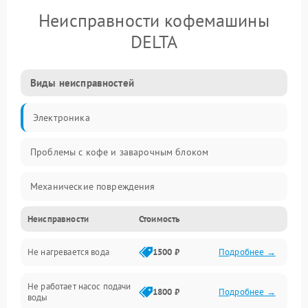
Неисправности кофемашины
DELTA
Виды неисправностей
Электроника
Проблемы с кофе и заварочным блоком
Механические повреждения
Неисправности
Стоимость
Прочие неисправности
Не нагревается вода
1500 ₽
Подробнее →
Включение и работа
Не работает насос подачи
Проблемы с водой
1800 ₽
Подробнее →
воды