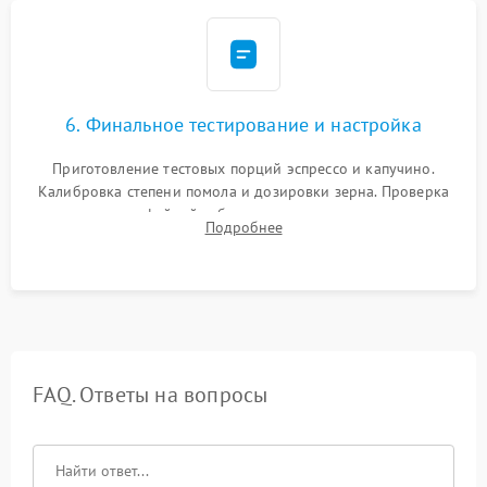
6. Финальное тестирование и настройка
Приготовление тестовых порций эспрессо и капучино.
Калибровка степени помола и дозировки зерна. Проверка
плотности кофейной таблетки, температуры напитка и
Подробнее
качества молочной пены. Контроль отсутствия посторонних
шумов и протечек.
FAQ. Ответы на вопросы