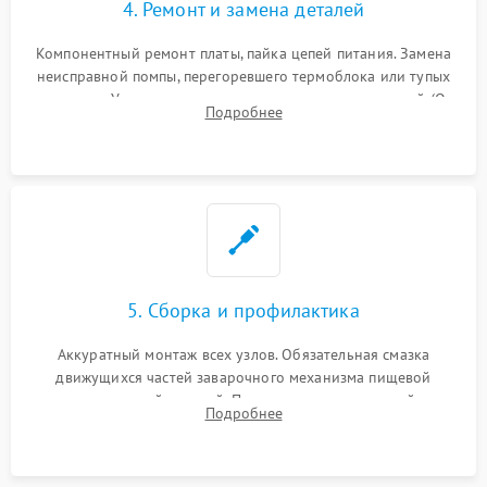
4. Ремонт и замена деталей
Компонентный ремонт платы, пайка цепей питания. Замена
неисправной помпы, перегоревшего термоблока или тупых
жерновов. Установка новых силиконовых уплотнителей (O-
Подробнее
ring) и тефлоновых трубок для надежного устранения
протечек.
5. Сборка и профилактика
Аккуратный монтаж всех узлов. Обязательная смазка
движущихся частей заварочного механизма пищевой
силиконовой смазкой. Проведение программной
Подробнее
декальцинации и очистки системы от кофейных масел.
Надежная фиксация всех соединений.