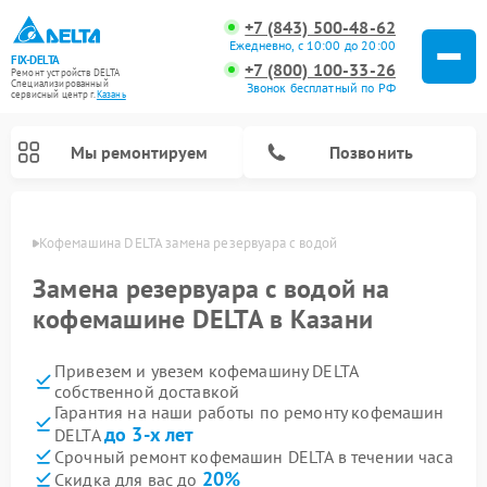
+7 (843) 500-48-62
Ежедневно, с 10:00 до 20:00
FIX-DELTA
+7 (800) 100-33-26
Ремонт устройств DELTA
Специализированный
Звонок бесплатный по РФ
cервисный центр г.
Казань
Мы ремонтируем
Позвонить
азани
Кофемашина DELTA замена резервуара с водой
Замена резервуара с водой на
кофемашине DELTA в Казани
Ремонт водонагревателей DELTA
Ремонт инвалидных колясок DELTA
Привезем и увезем кофемашину DELTA
собственной доставкой
Гарантия на наши работы по ремонту кофемашин
до 3-х лет
DELTA
Срочный ремонт кофемашин DELTA в течении часа
20%
Скидка для вас до