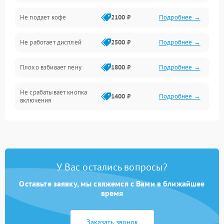
Проблемы с капучинатором и паром
Не подает кофе
2100 ₽
Подробнее →
Управление и электроника
Не работает дисплей
2500 ₽
Подробнее →
Программное обеспечение
Плохо взбивает пену
1800 ₽
Подробнее →
Не срабатывает кнопка
1400 ₽
Подробнее →
включения
Запах гари при работе
1800 ₽
Подробнее →
Постоянные сбои в работе
1500 ₽
Подробнее →
У Вас остались вопросы?
Оставьте заявку, мы свяжемся с Вами в ближайшее
время
Заказать звонок