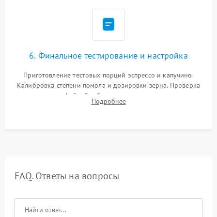
6. Финальное тестирование и настройка
Приготовление тестовых порций эспрессо и капучино.
Калибровка степени помола и дозировки зерна. Проверка
плотности кофейной таблетки, температуры напитка и
Подробнее
качества молочной пены. Контроль отсутствия посторонних
шумов и протечек.
FAQ. Ответы на вопросы