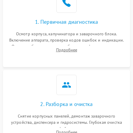
1. Первичная диагностика
Осмотр корпуса, капучинатора и заварочного блока.
Включение аппарата, проверка кодов ошибок и индикации.
Оценка работы помпы, термоблока и кофемолки на слух.
Подробнее
Измерение температуры и давления воды для выявления
локализации поломки.
2. Разборка и очистка
Снятие корпусных панелей, демонтаж заварочного
устройства, диспенсера и гидросистемы. Глубокая очистка
внутренних узлов от кофейных масел, жмыха и накипи.
Подробнее