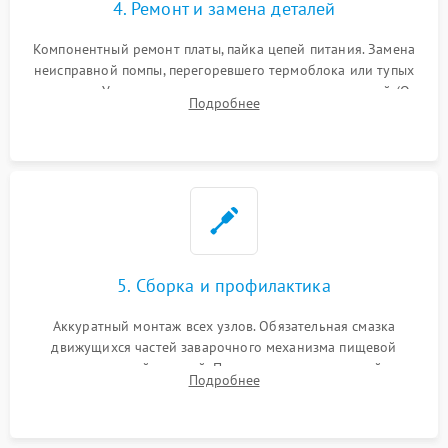
4. Ремонт и замена деталей
Компонентный ремонт платы, пайка цепей питания. Замена
неисправной помпы, перегоревшего термоблока или тупых
жерновов. Установка новых силиконовых уплотнителей (O-
Подробнее
ring) и тефлоновых трубок для надежного устранения
протечек.
5. Сборка и профилактика
Аккуратный монтаж всех узлов. Обязательная смазка
движущихся частей заварочного механизма пищевой
силиконовой смазкой. Проведение программной
Подробнее
декальцинации и очистки системы от кофейных масел.
Надежная фиксация всех соединений.