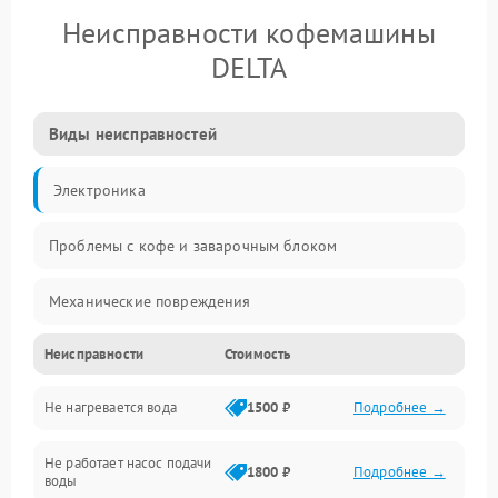
Неисправности кофемашины
DELTA
Виды неисправностей
Электроника
Проблемы с кофе и заварочным блоком
Механические повреждения
Неисправности
Стоимость
Прочие неисправности
Не нагревается вода
1500 ₽
Подробнее →
Включение и работа
Не работает насос подачи
Проблемы с водой
1800 ₽
Подробнее →
воды