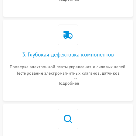
Промывка дренажных каналов и фильтров с использованием
специализированной химии.
3. Глубокая дефектовка компонентов
Проверка электронной платы управления и силовых цепей.
Тестирование электромагнитных клапанов, датчиков
температуры и расходомера. Оценка степени износа
Подробнее
жерновов кофемолки, уплотнительных колец гидросистемы
и шестерней редуктора.