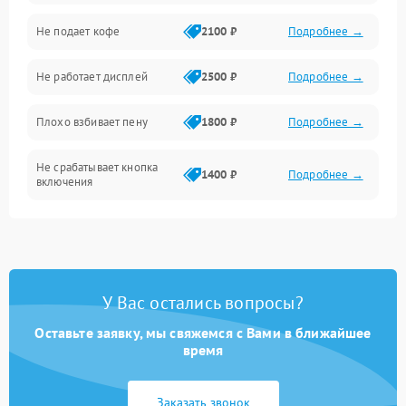
Проблемы с капучинатором и паром
Не подает кофе
2100 ₽
Подробнее →
Управление и электроника
Не работает дисплей
2500 ₽
Подробнее →
Программное обеспечение
Плохо взбивает пену
1800 ₽
Подробнее →
Не срабатывает кнопка
1400 ₽
Подробнее →
включения
Запах гари при работе
1800 ₽
Подробнее →
Постоянные сбои в работе
1500 ₽
Подробнее →
У Вас остались вопросы?
Оставьте заявку, мы свяжемся с Вами в ближайшее
время
Заказать звонок