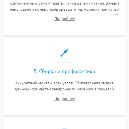
Компонентный ремонт платы, пайка цепей питания. Замена
неисправной помпы, перегоревшего термоблока или тупых
жерновов. Установка новых силиконовых уплотнителей (O-
Подробнее
ring) и тефлоновых трубок для надежного устранения
протечек.
5. Сборка и профилактика
Аккуратный монтаж всех узлов. Обязательная смазка
движущихся частей заварочного механизма пищевой
силиконовой смазкой. Проведение программной
Подробнее
декальцинации и очистки системы от кофейных масел.
Надежная фиксация всех соединений.