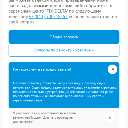
Вы можете ознакомиться с приведенными ниже
часто задаваемыми вопросами, либо обратиться в
сервисный центр “FIX-DELTA” по следующему
телефону
+7 (843) 500-48-62
если не нашли ответ на
свой вопрос.
Общие вопросы
Вопросы по ремонту кофемашин
Какие документы вы предоставляете?
На этапе приема устройства на диагностику и последующий
ремонт вам будет предоставлен заказ-наряд с указанием страховых
обязательств на ваше устройство. Далее, после выполнения работ
по ремонту техники, вы получите акт выполненных работ и
гарантийный талон.
Я уже знаю в чем неисправность и какой
ремонт необходим. Для чего проводить
диагностику?