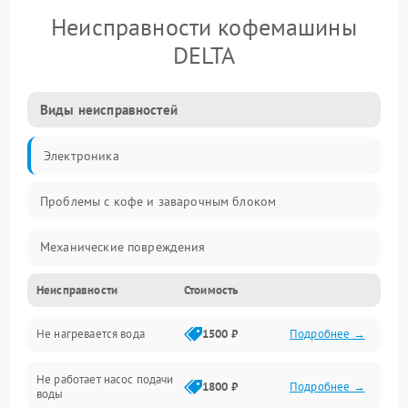
Неисправности кофемашины
DELTA
Виды неисправностей
Электроника
Проблемы с кофе и заварочным блоком
Механические повреждения
Неисправности
Стоимость
Прочие неисправности
Не нагревается вода
1500 ₽
Подробнее →
Включение и работа
Не работает насос подачи
Проблемы с водой
1800 ₽
Подробнее →
воды