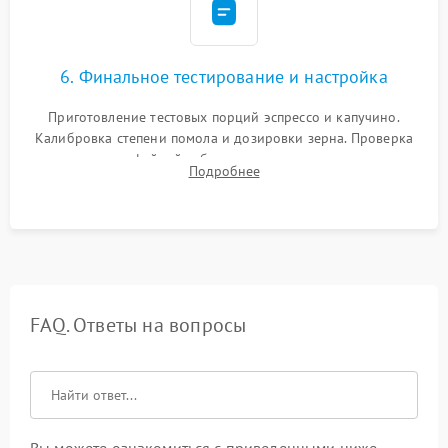
6. Финальное тестирование и настройка
Приготовление тестовых порций эспрессо и капучино.
Калибровка степени помола и дозировки зерна. Проверка
плотности кофейной таблетки, температуры напитка и
Подробнее
качества молочной пены. Контроль отсутствия посторонних
шумов и протечек.
FAQ. Ответы на вопросы