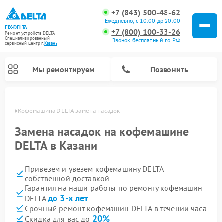
+7 (843) 500-48-62
Ежедневно, с 10:00 до 20:00
FIX-DELTA
+7 (800) 100-33-26
Ремонт устройств DELTA
Специализированный
Звонок бесплатный по РФ
cервисный центр г.
Казань
Мы ремонтируем
Позвонить
азани
Кофемашина DELTA замена насадок
Замена насадок на кофемашине
DELTA в Казани
Ремонт водонагревателей DELTA
Ремонт инвалидных колясок DELTA
Привезем и увезем кофемашину DELTA
собственной доставкой
Гарантия на наши работы по ремонту кофемашин
до 3-х лет
DELTA
Срочный ремонт кофемашин DELTA в течении часа
20%
Скидка для вас до