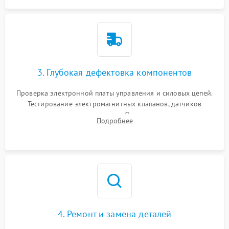
3. Глубокая дефектовка компонентов
Проверка электронной платы управления и силовых цепей.
Тестирование электромагнитных клапанов, датчиков
температуры и расходомера. Оценка степени износа
Подробнее
жерновов кофемолки, уплотнительных колец гидросистемы
и шестерней редуктора.
4. Ремонт и замена деталей