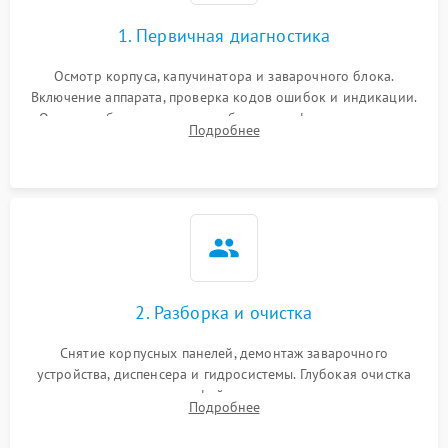
1. Первичная диагностика
Осмотр корпуса, капучинатора и заварочного блока.
Включение аппарата, проверка кодов ошибок и индикации.
Оценка работы помпы, термоблока и кофемолки на слух.
Подробнее
Измерение температуры и давления воды для выявления
локализации поломки.
2. Разборка и очистка
Снятие корпусных панелей, демонтаж заварочного
устройства, диспенсера и гидросистемы. Глубокая очистка
внутренних узлов от кофейных масел, жмыха и накипи.
Подробнее
Промывка дренажных каналов и фильтров с использованием
специализированной химии.