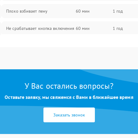
Плохо взбивает пену
60 мин
1 год
Не срабатывает кнопка включения
60 мин
1 год
Запах гари при работе
60 мин
1 год
Постоянные сбои в работе
60 мин
1 год
У Вас остались вопросы?
Оставьте заявку, мы свяжемся с Вами в ближайшее время
Заказать звонок