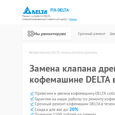
FIX-DELTA
Ремонт устройств DELTA
Специализированный cервисный центр г.
Казань
Мы ремонтируем
Срочный ремонт
Це
шин DELTA в Казани
Кофемашина DELTA замена клапана дренажа
Замена клапана дре
Ремонт водонагревателей DELTA
Ремонт инвалидных колясок DELTA
кофемашине DELTA 
Привезем и увезем кофемашину DELTA соб
Гарантия на наши работы по ремонту коф
Срочный ремонт кофемашин DELTA в течен
20%
Скидка для вас до
Получите 1500 рублей на ремонт