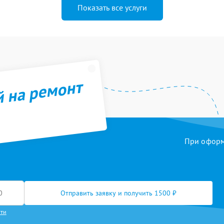
Показать все услуги
й на ремонт
При оформл
Отправить заявку и получить 1500 ₽
сти