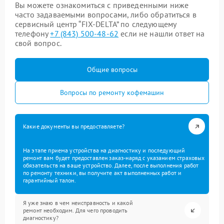
Вы можете ознакомиться с приведенными ниже
часто задаваемыми вопросами, либо обратиться в
сервисный центр “FIX-DELTA” по следующему
телефону
+7 (843) 500-48-62
если не нашли ответ на
свой вопрос.
Общие вопросы
Вопросы по ремонту кофемашин
Какие документы вы предоставляете?
На этапе приема устройства на диагностику и последующий
ремонт вам будет предоставлен заказ-наряд с указанием страховых
обязательств на ваше устройство. Далее, после выполнения работ
по ремонту техники, вы получите акт выполненных работ и
гарантийный талон.
Я уже знаю в чем неисправность и какой
ремонт необходим. Для чего проводить
диагностику?