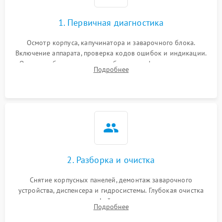
1. Первичная диагностика
Осмотр корпуса, капучинатора и заварочного блока.
Включение аппарата, проверка кодов ошибок и индикации.
Оценка работы помпы, термоблока и кофемолки на слух.
Подробнее
Измерение температуры и давления воды для выявления
локализации поломки.
2. Разборка и очистка
Снятие корпусных панелей, демонтаж заварочного
устройства, диспенсера и гидросистемы. Глубокая очистка
внутренних узлов от кофейных масел, жмыха и накипи.
Подробнее
Промывка дренажных каналов и фильтров с использованием
специализированной химии.