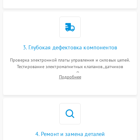
3. Глубокая дефектовка компонентов
Проверка электронной платы управления и силовых цепей.
Тестирование электромагнитных клапанов, датчиков
температуры и расходомера. Оценка степени износа
Подробнее
жерновов кофемолки, уплотнительных колец гидросистемы
и шестерней редуктора.
4. Ремонт и замена деталей