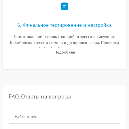
6. Финальное тестирование и настройка
Приготовление тестовых порций эспрессо и капучино.
Калибровка степени помола и дозировки зерна. Проверка
плотности кофейной таблетки, температуры напитка и
Подробнее
качества молочной пены. Контроль отсутствия посторонних
шумов и протечек.
FAQ. Ответы на вопросы