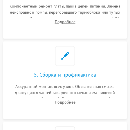
Компонентный ремонт платы, пайка цепей питания. Замена
неисправной помпы, перегоревшего термоблока или тупых
жерновов. Установка новых силиконовых уплотнителей (O-
Подробнее
ring) и тефлоновых трубок для надежного устранения
протечек.
5. Сборка и профилактика
Аккуратный монтаж всех узлов. Обязательная смазка
движущихся частей заварочного механизма пищевой
силиконовой смазкой. Проведение программной
Подробнее
декальцинации и очистки системы от кофейных масел.
Надежная фиксация всех соединений.