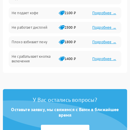
Проблемы с капучинатором и паром
Не подает кофе
2100 ₽
Подробнее →
Управление и электроника
Не работает дисплей
2500 ₽
Подробнее →
Программное обеспечение
Плохо взбивает пену
1800 ₽
Подробнее →
Не срабатывает кнопка
1400 ₽
Подробнее →
включения
Запах гари при работе
1800 ₽
Подробнее →
Постоянные сбои в работе
1500 ₽
Подробнее →
У Вас остались вопросы?
Оставьте заявку, мы свяжемся с Вами в ближайшее
время