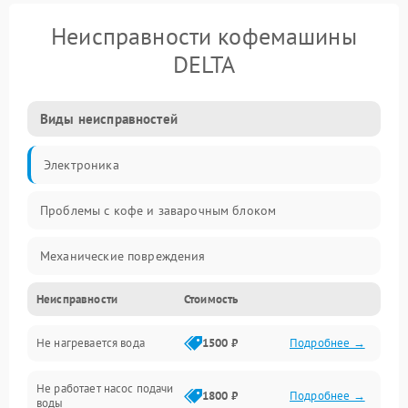
Неисправности кофемашины
DELTA
Виды неисправностей
Электроника
Проблемы с кофе и заварочным блоком
Механические повреждения
Неисправности
Стоимость
Прочие неисправности
Не нагревается вода
1500 ₽
Подробнее →
Включение и работа
Не работает насос подачи
Проблемы с водой
1800 ₽
Подробнее →
воды