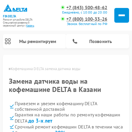
+7 (843) 500-48-62
Ежедневно, с 10:00 до 20:00
FIX-DELTA
+7 (800) 100-33-26
Ремонт устройств DELTA
Специализированный
Звонок бесплатный по РФ
cервисный центр г.
Казань
Мы ремонтируем
Позвонить
азани
Кофемашина DELTA замена датчика воды
Замена датчика воды на
Ремонт водонагревателей DELTA
Ремонт инвалидных колясок DELTA
кофемашине DELTA в Казани
Привезем и увезем кофемашину DELTA
собственной доставкой
Гарантия на наши работы по ремонту кофемашин
до 3-х лет
DELTA
Срочный ремонт кофемашин DELTA в течении часа