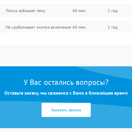
Плохо взбивает пену
60 мин
1 год
Не срабатывает кнопка включения
60 мин
1 год
Запах гари при работе
60 мин
1 год
Постоянные сбои в работе
60 мин
1 год
У Вас остались вопросы?
Оставьте заявку, мы свяжемся с Вами в ближайшее время
Заказать звонок