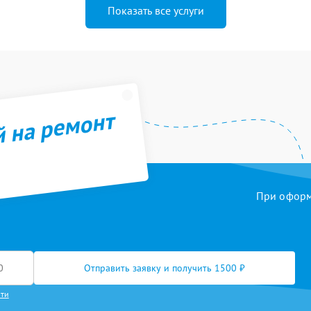
Показать все услуги
й на ремонт
При оформл
Отправить заявку и получить 1500 ₽
сти