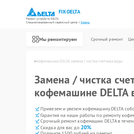
FIX-DELTA
Ремонт устройств DELTA
Специализированный cервисный центр г.
Казань
Мы ремонтируем
Срочный ремонт
Це
шин DELTA в Казани
Кофемашина DELTA замена / чистка счетчика воды
Замена / чистка сче
Ремонт водонагревателей DELTA
Ремонт инвалидных колясок DELTA
кофемашине DELTA 
Привезем и увезем кофемашину DELTA соб
Гарантия на наши работы по ремонту коф
Срочный ремонт кофемашин DELTA в течен
20%
Скидка для вас до
Получите 1500 рублей на ремонт