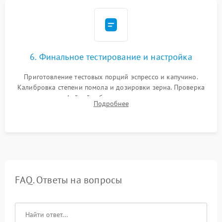
6. Финальное тестирование и настройка
Приготовление тестовых порций эспрессо и капучино.
Калибровка степени помола и дозировки зерна. Проверка
плотности кофейной таблетки, температуры напитка и
Подробнее
качества молочной пены. Контроль отсутствия посторонних
шумов и протечек.
FAQ. Ответы на вопросы