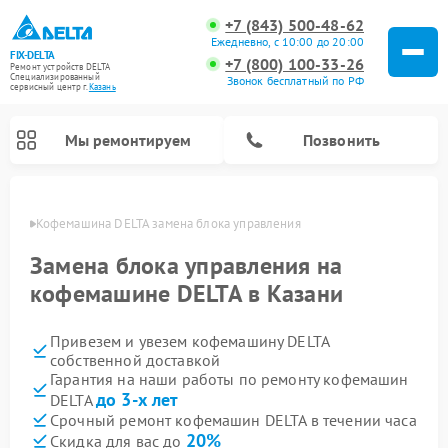
+7 (843) 500-48-62
Ежедневно, с 10:00 до 20:00
FIX-DELTA
+7 (800) 100-33-26
Ремонт устройств DELTA
Специализированный
Звонок бесплатный по РФ
cервисный центр г.
Казань
Мы ремонтируем
Позвонить
азани
Кофемашина DELTA замена блока управления
Замена блока управления на
кофемашине DELTA в Казани
Ремонт водонагревателей DELTA
Ремонт инвалидных колясок DELTA
Привезем и увезем кофемашину DELTA
собственной доставкой
Гарантия на наши работы по ремонту кофемашин
до 3-х лет
DELTA
Срочный ремонт кофемашин DELTA в течении часа
20%
Скидка для вас до