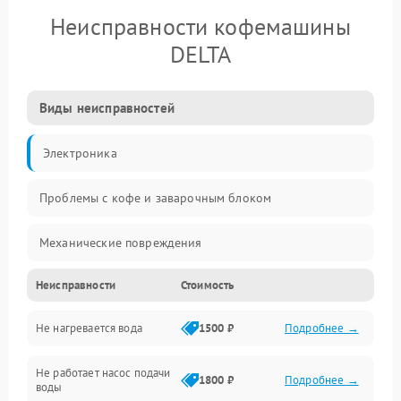
Неисправности кофемашины
DELTA
Виды неисправностей
Электроника
Проблемы с кофе и заварочным блоком
Механические повреждения
Неисправности
Стоимость
Прочие неисправности
Не нагревается вода
1500 ₽
Подробнее →
Включение и работа
Не работает насос подачи
Проблемы с водой
1800 ₽
Подробнее →
воды