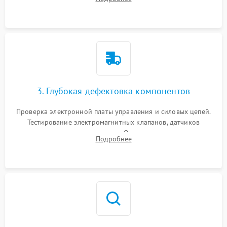
Промывка дренажных каналов и фильтров с использованием
специализированной химии.
3. Глубокая дефектовка компонентов
Проверка электронной платы управления и силовых цепей.
Тестирование электромагнитных клапанов, датчиков
температуры и расходомера. Оценка степени износа
Подробнее
жерновов кофемолки, уплотнительных колец гидросистемы
и шестерней редуктора.