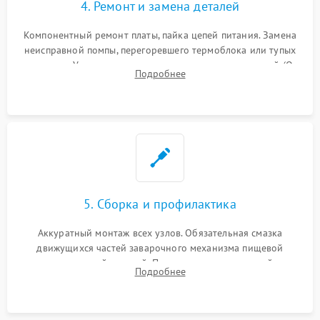
4. Ремонт и замена деталей
Компонентный ремонт платы, пайка цепей питания. Замена
неисправной помпы, перегоревшего термоблока или тупых
жерновов. Установка новых силиконовых уплотнителей (O-
Подробнее
ring) и тефлоновых трубок для надежного устранения
протечек.
5. Сборка и профилактика
Аккуратный монтаж всех узлов. Обязательная смазка
движущихся частей заварочного механизма пищевой
силиконовой смазкой. Проведение программной
Подробнее
декальцинации и очистки системы от кофейных масел.
Надежная фиксация всех соединений.