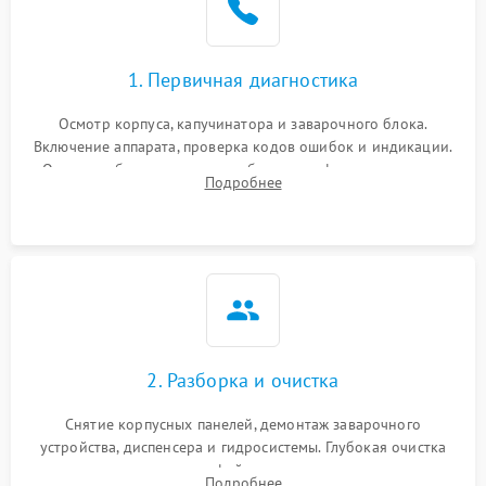
1. Первичная диагностика
Осмотр корпуса, капучинатора и заварочного блока.
Включение аппарата, проверка кодов ошибок и индикации.
Оценка работы помпы, термоблока и кофемолки на слух.
Подробнее
Измерение температуры и давления воды для выявления
локализации поломки.
2. Разборка и очистка
Снятие корпусных панелей, демонтаж заварочного
устройства, диспенсера и гидросистемы. Глубокая очистка
внутренних узлов от кофейных масел, жмыха и накипи.
Подробнее