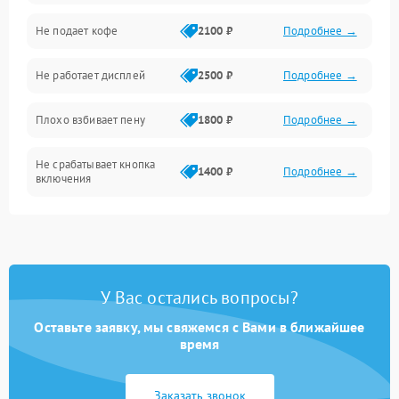
Проблемы с капучинатором и паром
Не подает кофе
2100 ₽
Подробнее →
Управление и электроника
Не работает дисплей
2500 ₽
Подробнее →
Программное обеспечение
Плохо взбивает пену
1800 ₽
Подробнее →
Не срабатывает кнопка
1400 ₽
Подробнее →
включения
Запах гари при работе
1800 ₽
Подробнее →
Постоянные сбои в работе
1500 ₽
Подробнее →
У Вас остались вопросы?
Оставьте заявку, мы свяжемся с Вами в ближайшее
время
Заказать звонок