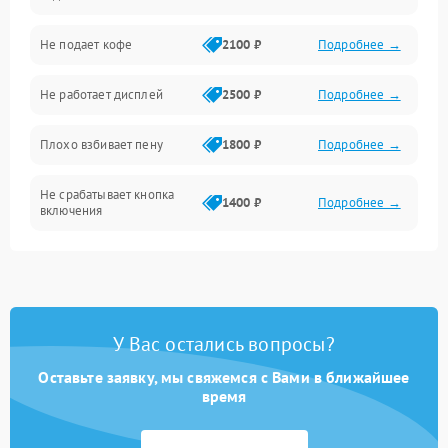
Проблемы с капучинатором и паром
Не подает кофе
2100 ₽
Подробнее →
Управление и электроника
Не работает дисплей
2500 ₽
Подробнее →
Программное обеспечение
Плохо взбивает пену
1800 ₽
Подробнее →
Не срабатывает кнопка
1400 ₽
Подробнее →
включения
Запах гари при работе
1800 ₽
Подробнее →
Постоянные сбои в работе
1500 ₽
Подробнее →
У Вас остались вопросы?
Оставьте заявку, мы свяжемся с Вами в ближайшее
время