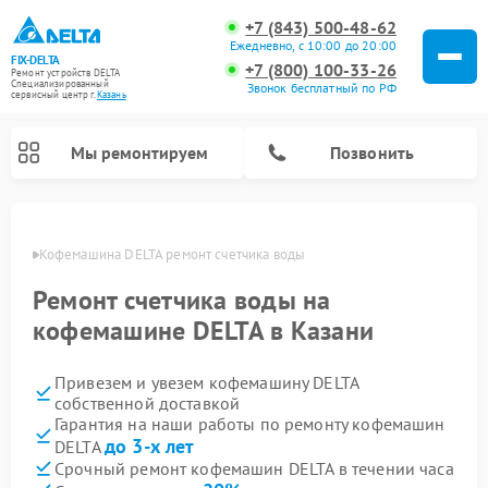
+7 (843) 500-48-62
Ежедневно, с 10:00 до 20:00
FIX-DELTA
+7 (800) 100-33-26
Ремонт устройств DELTA
Специализированный
Звонок бесплатный по РФ
cервисный центр г.
Казань
Мы ремонтируем
Позвонить
азани
Кофемашина DELTA ремонт счетчика воды
Ремонт счетчика воды на
Ремонт водонагревателей DELTA
Ремонт инвалидных колясок DELTA
кофемашине DELTA в Казани
Привезем и увезем кофемашину DELTA
собственной доставкой
Гарантия на наши работы по ремонту кофемашин
до 3-х лет
DELTA
Срочный ремонт кофемашин DELTA в течении часа