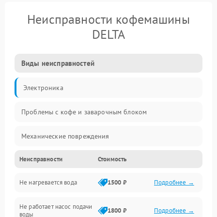
Неисправности кофемашины
DELTA
Виды неисправностей
Электроника
Проблемы с кофе и заварочным блоком
Механические повреждения
Неисправности
Стоимость
Прочие неисправности
Не нагревается вода
1500 ₽
Подробнее →
Включение и работа
Не работает насос подачи
Проблемы с водой
1800 ₽
Подробнее →
воды