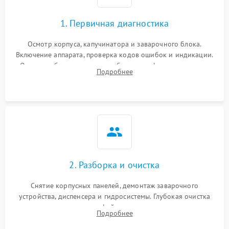
1. Первичная диагностика
Осмотр корпуса, капучинатора и заварочного блока.
Включение аппарата, проверка кодов ошибок и индикации.
Оценка работы помпы, термоблока и кофемолки на слух.
Подробнее
Измерение температуры и давления воды для выявления
локализации поломки.
2. Разборка и очистка
Снятие корпусных панелей, демонтаж заварочного
устройства, диспенсера и гидросистемы. Глубокая очистка
внутренних узлов от кофейных масел, жмыха и накипи.
Подробнее
Промывка дренажных каналов и фильтров с использованием
специализированной химии.