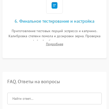
6. Финальное тестирование и настройка
Приготовление тестовых порций эспрессо и капучино.
Калибровка степени помола и дозировки зерна. Проверка
плотности кофейной таблетки, температуры напитка и
Подробнее
качества молочной пены. Контроль отсутствия посторонних
шумов и протечек.
FAQ. Ответы на вопросы