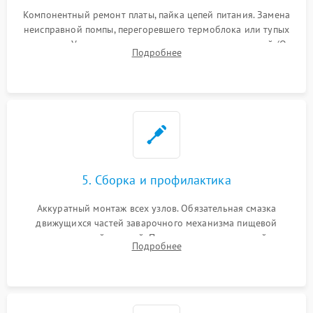
Компонентный ремонт платы, пайка цепей питания. Замена
неисправной помпы, перегоревшего термоблока или тупых
жерновов. Установка новых силиконовых уплотнителей (O-
Подробнее
ring) и тефлоновых трубок для надежного устранения
протечек.
5. Сборка и профилактика
Аккуратный монтаж всех узлов. Обязательная смазка
движущихся частей заварочного механизма пищевой
силиконовой смазкой. Проведение программной
Подробнее
декальцинации и очистки системы от кофейных масел.
Надежная фиксация всех соединений.