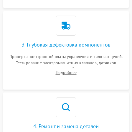
3. Глубокая дефектовка компонентов
Проверка электронной платы управления и силовых цепей.
Тестирование электромагнитных клапанов, датчиков
температуры и расходомера. Оценка степени износа
Подробнее
жерновов кофемолки, уплотнительных колец гидросистемы
и шестерней редуктора.
4. Ремонт и замена деталей