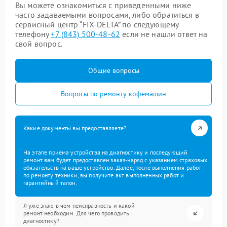
Вы можете ознакомиться с приведенными ниже
часто задаваемыми вопросами, либо обратиться в
сервисный центр “FIX-DELTA” по следующему
телефону
+7 (843) 500-48-62
если не нашли ответ на
свой вопрос.
Общие вопросы
Вопросы по ремонту кофемашин
Какие документы вы предоставляете?
На этапе приема устройства на диагностику и последующий
ремонт вам будет предоставлен заказ-наряд с указанием страховых
обязательств на ваше устройство. Далее, после выполнения работ
по ремонту техники, вы получите акт выполненных работ и
гарантийный талон.
Я уже знаю в чем неисправность и какой
ремонт необходим. Для чего проводить
диагностику?