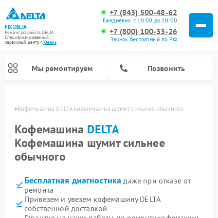
+7 (843) 500-48-62
Ежедневно, с 10:00 до 20:00
FIX-DELTA
+7 (800) 100-33-26
Ремонт устройств DELTA
Специализированный
Звонок бесплатный по РФ
cервисный центр г.
Казань
Мы ремонтируем
Позвонить
азани
Кофемашина DELTA кофемашина шумит сильнее обычного
Кофемашина
DELTA
Кофемашина шумит сильнее
Ремонт водонагревателей DELTA
Ремонт инвалидных колясок DELTA
обычного
Бесплатная диагностика
даже при отказе от
ремонта
Привезем и увезем кофемашину DELTA
собственной доставкой
Гарантия на наши работы по ремонту кофемашин