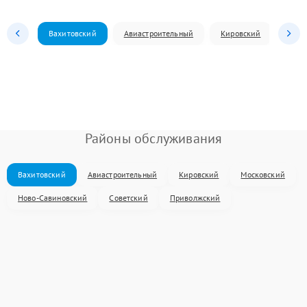
Вахитовский
Авиастроительный
Кировский
Моск
Районы обслуживания
Вахитовский
Авиастроительный
Кировский
Московский
Ново-Савиновский
Советский
Приволжский