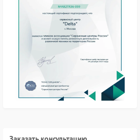
позволяет быстрее определить характер поломки и
избежать перегрузки внутренних деталей.
Что можно сделать до ремонта
До визита специалиста допустимы простые
действия:
очистить контейнер для зерна и поддон;
выполнить декальцинацию по инструкции;
убедиться, что машина стоит ровно и устойчиво.
Если после этих действий звук не меняется, лучше
не продолжать интенсивную эксплуатацию. Мастера
FIX-DELTA определяют причину шума, устраняют
износ деталей и приводят работу техники к
штатному режиму.
Когда нужен ремонт
Обращение в сервисный центр Delta особенно
оправдано, если шум стал резким, появились
посторонние треск, гул или дребезжание. В такой
Заказать консультацию