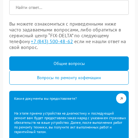
Вы можете ознакомиться с приведенными ниже
часто задаваемыми вопросами, либо обратиться в
сервисный центр “FIX-DELTA” по следующему
телефону
+7 (843) 500-48-62
если не нашли ответ на
свой вопрос.
Общие вопросы
Вопросы по ремонту кофемашин
Какие документы вы предоставляете?
На этапе приема устройства на диагностику и последующий
ремонт вам будет предоставлен заказ-наряд с указанием страховых
обязательств на ваше устройство. Далее, после выполнения работ
по ремонту техники, вы получите акт выполненных работ и
гарантийный талон.