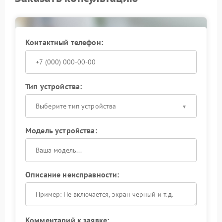
ситуации ремонт выполняется с учетом конструкции
модели и состояния внутренних механизмов, что
позволяет вернуть стабильную и более тихую работу
кофемашины.
Контактный телефон:
Тип устройства:
Выберите тип устройства
Модель устройства:
Описание неисправности:
Комментарий к заявке: