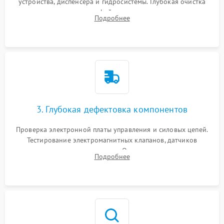
устройства, диспенсера и гидросистемы. Глубокая очистка
внутренних узлов от кофейных масел, жмыха и накипи.
Подробнее
Промывка дренажных каналов и фильтров с использованием
специализированной химии.
3. Глубокая дефектовка компонентов
Проверка электронной платы управления и силовых цепей.
Тестирование электромагнитных клапанов, датчиков
температуры и расходомера. Оценка степени износа
Подробнее
жерновов кофемолки, уплотнительных колец гидросистемы
и шестерней редуктора.