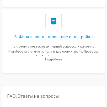
Надежная фиксация всех соединений.
6. Финальное тестирование и настройка
Приготовление тестовых порций эспрессо и капучино.
Калибровка степени помола и дозировки зерна. Проверка
плотности кофейной таблетки, температуры напитка и
Подробнее
качества молочной пены. Контроль отсутствия посторонних
шумов и протечек.
FAQ. Ответы на вопросы