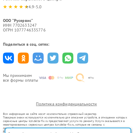
4.9-5.0
ООО "Русервис"
ИНН 7702633247
ОГРН 1077746335776
Поделиться в соц. сетях:
Мы принимаем
все формы оплаты
Политика конфиденциальности
Вся информация на сайте носит исключительно справочный характер.
Товарные знаки используются исключительно для описания устройств, в отношении которых
сервисные центры kzn.delta-fix.ru предоставляют услуги по ремонту. Услуги оказываются в
неавторизованных сервисных центрах kzn.delta-fix.ru, которые не связаны с
правообладателями товарных знаков или их официальными представителями.
Ремонт осуществляется для устройств, уже введенных в гражданский оборот в соответствии