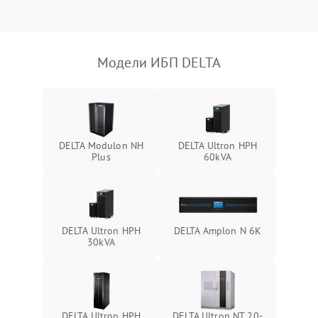
Поломка фильтров
1000 ₽
Подробнее →
(EMI/EMC)
Модели ИБП DELTA
Неисправность системы
1500 ₽
Подробнее →
защиты
Неисправность системы
2000 ₽
Подробнее →
стабилизации
DELTA Modulon NH
DELTA Ultron HPH
Plus
60kVA
Поломка системы
автоматического
1500 ₽
Подробнее →
переключения
Неисправность системы
DELTA Ultron HPH
DELTA Amplon N 6K
1500 ₽
Подробнее →
мониторинга
30kVA
Повреждение внутренних
500 ₽
Подробнее →
проводов
DELTA Ultron HPH
DELTA Ultron NT 20-