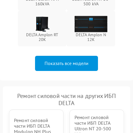
Неисправность системы
160kVA
500 kVA
1500 ₽
Подробнее →
зарядки
Поломка системы защиты
1000 ₽
Подробнее →
от перегрузок
DELTA Amplon RT
DELTA Amplon N
20K
12K
Неисправность системы
защиты от короткого
1500 ₽
Подробнее →
замыкания
Показать все модели
Повреждение системы
1000 ₽
Подробнее →
защиты от перегрева
Неисправность системы
защиты от
1500 ₽
Подробнее →
перенапряжения
Ремонт силовой части на других ИБП
DELTA
Ремонт силовой
Ремонт силовой
части ИБП DELTA
части ИБП DELTA
Ultron NT 20-500
Modulon NH Plus