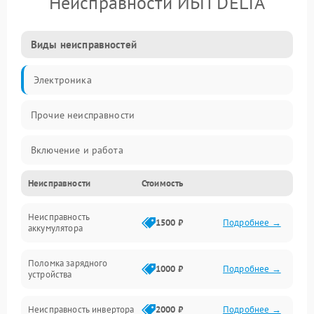
Неисправности ИБП DELTA
Виды неисправностей
Электроника
Прочие неисправности
Включение и работа
Неисправности
Стоимость
Работа с нагрузкой
Неисправность
Звук и индикация
1500 ₽
Подробнее →
аккумулятора
Питание и режимы
Поломка зарядного
1000 ₽
Подробнее →
устройства
Интерфейсы и связь
Неисправность инвертора
2000 ₽
Подробнее →