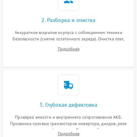
2. Разборка и очистка
Аккуратное вскрытие корпуса с соблюдением техники
безопасности (снятие остаточного заряда). Очистка плат,
радиаторов и кулеров от пыли с помощью сжатого воздуха
Подробнее
и кистей для предотвращения перегрева и замыканий.
3. Глубокая дефектовка
Проверка емкости и внутреннего сопротивления АКБ.
Прозвонка силовых транзисторов инвертора, диодов, реле
переключения и трансформатора. Визуальный поиск вздутых
Подробнее
конденсаторов и прогаров на печатной плате.