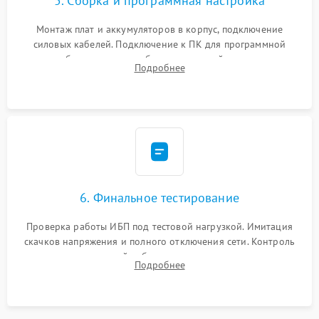
5. Сборка и программная настройка
Монтаж плат и аккумуляторов в корпус, подключение
силовых кабелей. Подключение к ПК для программной
калибровки констант батареи, настройки порогов
Подробнее
срабатывания AVR и сброса счетчиков старения АКБ.
6. Финальное тестирование
Проверка работы ИБП под тестовой нагрузкой. Имитация
скачков напряжения и полного отключения сети. Контроль
времени автономной работы, температурного режима и
Подробнее
корректности формы выходного сигнала.