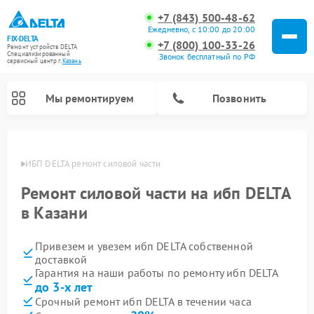
+7 (843) 500-48-62
Ежедневно, с 10:00 до 20:00
FIX-DELTA
+7 (800) 100-33-26
Ремонт устройств DELTA
Специализированный
Звонок бесплатный по РФ
cервисный центр г.
Казань
Мы ремонтируем
Позвонить
азани
ИБП DELTA ремонт силовой части
Ремонт силовой части на ибп DELTA
Ремонт водонагревателей DELTA
Ремонт инвалидных колясок DELTA
в Казани
Привезем и увезем ибп DELTA собственной
доставкой
Гарантия на наши работы по ремонту ибп DELTA
до 3-х лет
Срочный ремонт ибп DELTA в течении часа