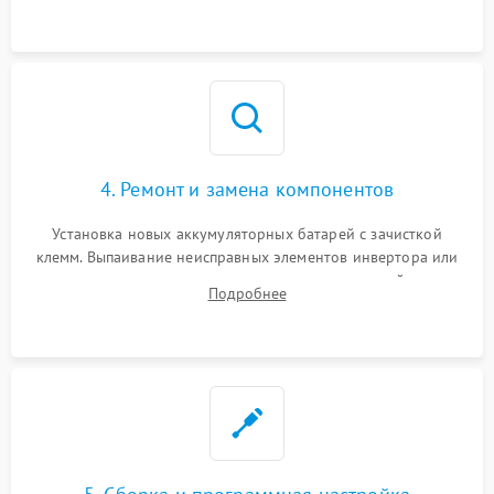
4. Ремонт и замена компонентов
Установка новых аккумуляторных батарей с зачисткой
клемм. Выпаивание неисправных элементов инвертора или
цепи зарядки и монтаж новых радиодеталей.
Подробнее
Восстановление поврежденных токоведущих дорожек и
замена реле.