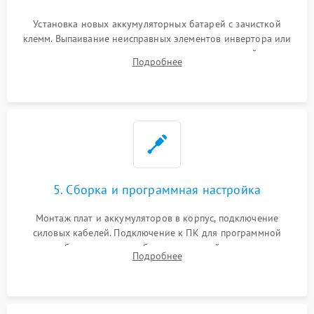
Установка новых аккумуляторных батарей с зачисткой
клемм. Выпаивание неисправных элементов инвертора или
цепи зарядки и монтаж новых радиодеталей.
Подробнее
Восстановление поврежденных токоведущих дорожек и
замена реле.
5. Сборка и программная настройка
Монтаж плат и аккумуляторов в корпус, подключение
силовых кабелей. Подключение к ПК для программной
калибровки констант батареи, настройки порогов
Подробнее
срабатывания AVR и сброса счетчиков старения АКБ.