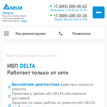
+7 (843) 500-48-62
Ежедневно, с 10:00 до 20:00
FIX-DELTA
+7 (800) 100-33-26
Ремонт устройств DELTA
Специализированный
Звонок бесплатный по РФ
cервисный центр г.
Казань
Мы ремонтируем
Позвонить
азани
ИБП DELTA работает только от сети
ИБП
DELTA
Ремонт водонагревателей DELTA
Ремонт инвалидных колясок DELTA
Работает только от сети
Бесплатная диагностика
даже при отказе от
ремонта
Привезем и увезем ибп DELTA собственной
доставкой
Гарантия на наши работы по ремонту ибп DELTA