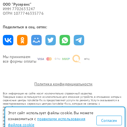
ООО "Русервис"
ИНН 7702633247
ОГРН 1077746335776
Поделиться в соц. сетях:
Мы принимаем
все формы оплаты
Политика конфиденциальности
Вся информация на сайте носит исключительно справочный характер.
Товарные знаки используются исключительно для описания устройств, в отношении которых
сервисные центры kzn.delta-fix.ru предоставляют услуги по ремонту. Услуги оказываются в
неавторизованных сервисных центрах kzn.delta-fix.ru, которые не связаны с
правообладателями товарных знаков или их официальными представителями.
Ремонт осуществляется для устройств, уже введенных в гражданский оборот в соответствии
Этот сайт использует файлы cookie. Вы можете
со статьей 1487 ГК РФ.
Использование товарных знаков не преследует цели индивидуализации услуг или введения
ознакомиться с
правилами использования
Согласен
потребителей в заблуждение, а служит для информирования о предоставляемых услугах по
ремонту техники указанных брендов.
файлов cookie