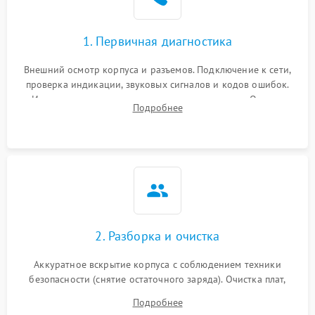
1. Первичная диагностика
Внешний осмотр корпуса и разъемов. Подключение к сети,
проверка индикации, звуковых сигналов и кодов ошибок.
Измерение входного и выходного напряжения. Оценка
Подробнее
реакции ИБП на отключение основного питания без
нагрузки.
2. Разборка и очистка
Аккуратное вскрытие корпуса с соблюдением техники
безопасности (снятие остаточного заряда). Очистка плат,
радиаторов и кулеров от пыли с помощью сжатого воздуха
Подробнее
и кистей для предотвращения перегрева и замыканий.