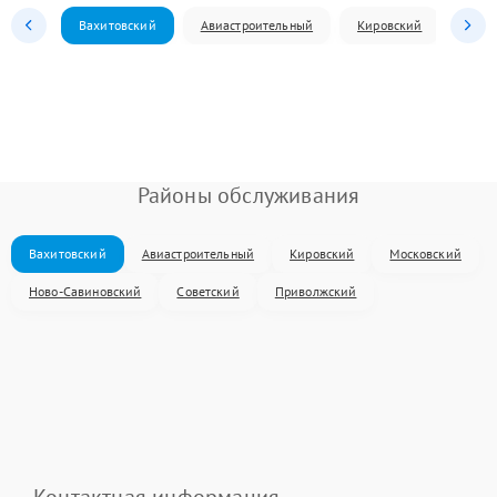
Вахитовский
Авиастроительный
Кировский
Моск
Районы обслуживания
Вахитовский
Авиастроительный
Кировский
Московский
Ново-Савиновский
Советский
Приволжский