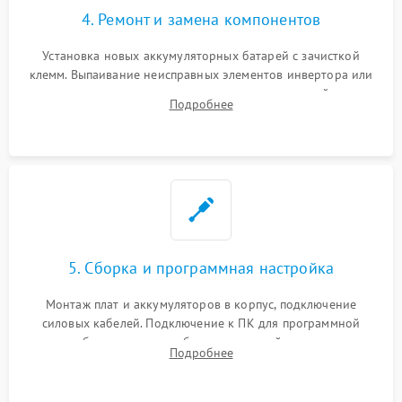
4. Ремонт и замена компонентов
Установка новых аккумуляторных батарей с зачисткой
клемм. Выпаивание неисправных элементов инвертора или
цепи зарядки и монтаж новых радиодеталей.
Подробнее
Восстановление поврежденных токоведущих дорожек и
замена реле.
5. Сборка и программная настройка
Монтаж плат и аккумуляторов в корпус, подключение
силовых кабелей. Подключение к ПК для программной
калибровки констант батареи, настройки порогов
Подробнее
срабатывания AVR и сброса счетчиков старения АКБ.