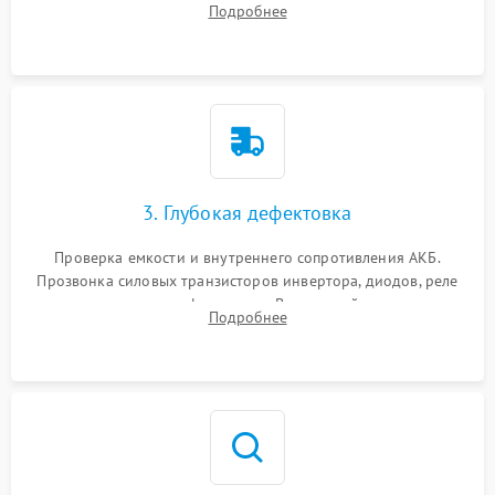
Подробнее
и кистей для предотвращения перегрева и замыканий.
3. Глубокая дефектовка
Проверка емкости и внутреннего сопротивления АКБ.
Прозвонка силовых транзисторов инвертора, диодов, реле
переключения и трансформатора. Визуальный поиск вздутых
Подробнее
конденсаторов и прогаров на печатной плате.