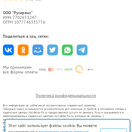
ООО "Русервис"
ИНН 7702633247
ОГРН 1077746335776
Поделиться в соц. сетях:
Мы принимаем
все формы оплаты
Политика конфиденциальности
Вся информация на сайте носит исключительно справочный характер.
Товарные знаки используются исключительно для описания устройств, в отношении которых
сервисные центры kzn.delta-fix.ru предоставляют услуги по ремонту. Услуги оказываются в
неавторизованных сервисных центрах kzn.delta-fix.ru, которые не связаны с
правообладателями товарных знаков или их официальными представителями.
Ремонт осуществляется для устройств, уже введенных в гражданский оборот в соответствии
Этот сайт использует файлы cookie. Вы можете
со статьей 1487 ГК РФ.
Использование товарных знаков не преследует цели индивидуализации услуг или введения
ознакомиться с
правилами использования