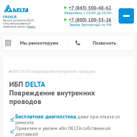
+7 (843) 500-48-62
Ежедневно, с 10:00 до 20:00
FIX-DELTA
+7 (800) 100-33-26
Ремонт устройств DELTA
Специализированный
Звонок бесплатный по РФ
cервисный центр г.
Казань
Мы ремонтируем
Позвонить
азани
ИБП DELTA повреждение внутренних проводов
ИБП
DELTA
Ремонт водонагревателей DELTA
Ремонт инвалидных колясок DELTA
Повреждение внутренних
проводов
Бесплатная диагностика
даже при отказе от
ремонта
Привезем и увезем ибп DELTA собственной
доставкой