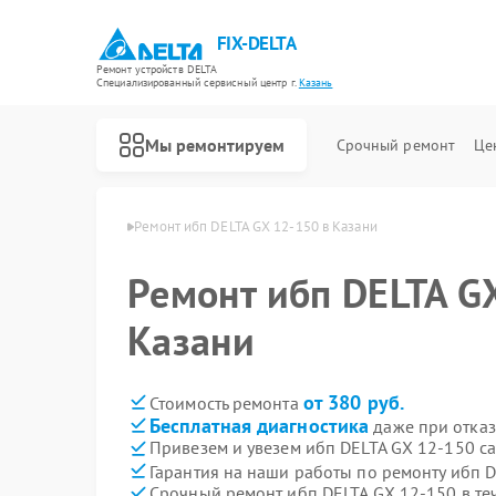
FIX-DELTA
Ремонт устройств DELTA
Специализированный cервисный центр г.
Казань
Мы ремонтируем
Срочный ремонт
Це
 ибп DELTA в Казани
Ремонт ибп DELTA GX 12-150 в Казани
Ремонт ибп DELTA G
Ремонт водонагревателей DELTA
Ремонт инвалидных колясок DELTA
Казани
от 380 руб.
Стоимость ремонта
Бесплатная диагностика
даже при отказ
Привезем и увезем ибп DELTA GX 12-150 с
Гарантия на наши работы по ремонту ибп 
Срочный ремонт ибп DELTA GX 12-150 в те