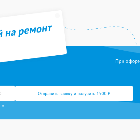
й на ремонт
При оформл
Отправить заявку и получить 1500 ₽
сти