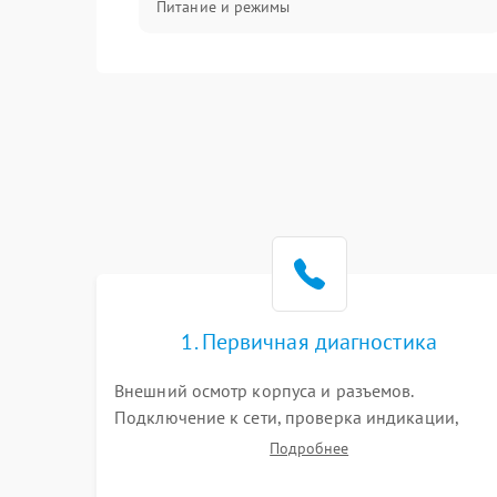
Питание и режимы
Интерфейсы и связь
Температура и эксплуатация
Механические повреждения
Механика
1. Первичная диагностика
Внешний осмотр корпуса и разъемов.
Подключение к сети, проверка индикации,
звуковых сигналов и кодов ошибок. Измерение
Подробнее
входного и выходного напряжения. Оценка