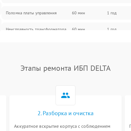
Поломка платы управления
60 мин
1 год
Неисправность трансформатора
60 мин
1 год
Повреждение конденсаторов
60 мин
1 год
Поломка предохранителя
60 мин
1 год
Этапы ремонта ИБП DELTA
Неисправность системы
60 мин
1 год
охлаждения
Неисправность индикаторов
60 мин
1 год
2. Разборка и очистка
Поломка фильтров (EMI/EMC)
60 мин
1 год
Аккуратное вскрытие корпуса с соблюдением