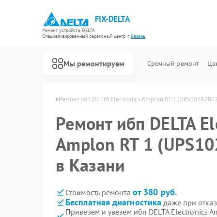
FIX-DELTA
Ремонт устройств DELTA
Специализированный cервисный центр г.
Казань
Мы ремонтируем
Срочный ремонт
Це
 ибп DELTA в Казани
Ремонт ибп DELTA Electronics Amplon RT 1 (UPS102R2RT
Ремонт ибп DELTA El
Ремонт водонагревателей DELTA
Ремонт инвалидных колясок DELTA
Amplon RT 1 (UPS1
в Казани
от 380 руб.
Стоимость ремонта
Бесплатная диагностика
даже при отказ
Привезем и увезем ибп DELTA Electronics 