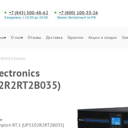
+7 (843) 500-48-62
+7 (800) 100-33-26
Ежедневно, с 10:00 до 20:00
Звонок бесплатный по РФ
ны
О нас
Отзывы
Доставка
Гарантии
Акции и скидки
Зая
2B035) в Казани
ectronics
02R2RT2B035)
е
Amplon RT 1 (UPS102R2RT2B035)