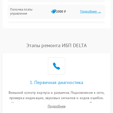
Поломка платы
Механика
2000 ₽
Подробнее →
управления
Неисправность
3000 ₽
Подробнее →
трансформатора
Повреждение
Этапы ремонта ИБП DELTA
500 ₽
Подробнее →
конденсаторов
Поломка предохранителя
100 ₽
Подробнее →
Неисправность системы
1000 ₽
Подробнее →
охлаждения
1. Первичная диагностика
Неисправность
500 ₽
Подробнее →
Внешний осмотр корпуса и разъемов. Подключение к сети,
индикаторов
проверка индикации, звуковых сигналов и кодов ошибок.
Измерение входного и выходного напряжения. Оценка
Поломка фильтров
Подробнее
1000 ₽
Подробнее →
реакции ИБП на отключение основного питания без
(EMI/EMC)