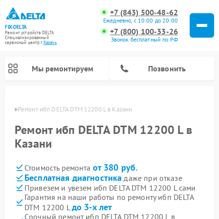
+7 (843) 500-48-62
Ежедневно, с 10:00 до 20:00
FIX-DELTA
+7 (800) 100-33-26
Ремонт устройств DELTA
Специализированный
Звонок бесплатный по РФ
cервисный центр г.
Казань
Мы ремонтируем
Позвонить
азани
Ремонт ибп DELTA DTM 12200 L в Казани
Ремонт ибп DELTA DTM 12200 L в
Казани
Ремонт водонагревателей DELTA
Ремонт инвалидных колясок DELTA
от 380 руб.
Стоимость ремонта
Бесплатная диагностика
даже при отказе
Привезем и увезем ибп DELTA DTM 12200 L сами
Гарантия на наши работы по ремонту ибп DELTA
до 3-х лет
DTM 12200 L
Срочный ремонт ибп DELTA DTM 12200 L в