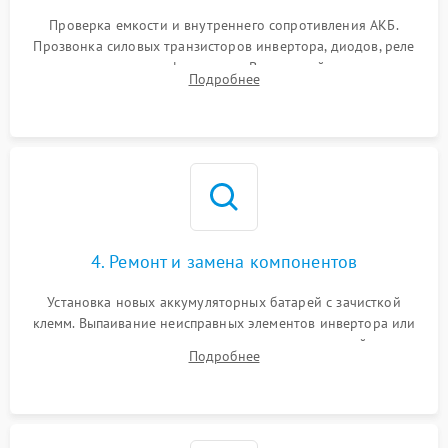
1000 ₽
Подробнее →
от перегрузок
Проверка емкости и внутреннего сопротивления АКБ.
Прозвонка силовых транзисторов инвертора, диодов, реле
Неисправность системы
переключения и трансформатора. Визуальный поиск вздутых
Подробнее
защиты от короткого
1500 ₽
Подробнее →
конденсаторов и прогаров на печатной плате.
замыкания
Повреждение системы
1000 ₽
Подробнее →
защиты от перегрева
Неисправность системы
защиты от
1500 ₽
Подробнее →
перенапряжения
4. Ремонт и замена компонентов
Установка новых аккумуляторных батарей с зачисткой
клемм. Выпаивание неисправных элементов инвертора или
цепи зарядки и монтаж новых радиодеталей.
Подробнее
Восстановление поврежденных токоведущих дорожек и
замена реле.