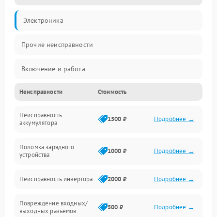
Электроника
Прочие неисправности
Включение и работа
Неисправности
Стоимость
Работа с нагрузкой
Неисправность
Звук и индикация
1500 ₽
Подробнее →
аккумулятора
Питание и режимы
Поломка зарядного
1000 ₽
Подробнее →
устройства
Интерфейсы и связь
Неисправность инвертора
2000 ₽
Подробнее →
Температура и эксплуатация
Повреждение входных/
500 ₽
Подробнее →
выходных разъемов
Механические повреждения