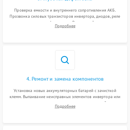
Поломка системы защиты
1000 ₽
Подробнее →
от перегрузок
Проверка емкости и внутреннего сопротивления АКБ.
Прозвонка силовых транзисторов инвертора, диодов, реле
Неисправность системы
переключения и трансформатора. Визуальный поиск вздутых
Подробнее
защиты от короткого
1500 ₽
Подробнее →
конденсаторов и прогаров на печатной плате.
замыкания
Повреждение системы
1000 ₽
Подробнее →
защиты от перегрева
Неисправность системы
защиты от
1500 ₽
Подробнее →
перенапряжения
4. Ремонт и замена компонентов
Установка новых аккумуляторных батарей с зачисткой
клемм. Выпаивание неисправных элементов инвертора или
цепи зарядки и монтаж новых радиодеталей.
Подробнее
Восстановление поврежденных токоведущих дорожек и
замена реле.