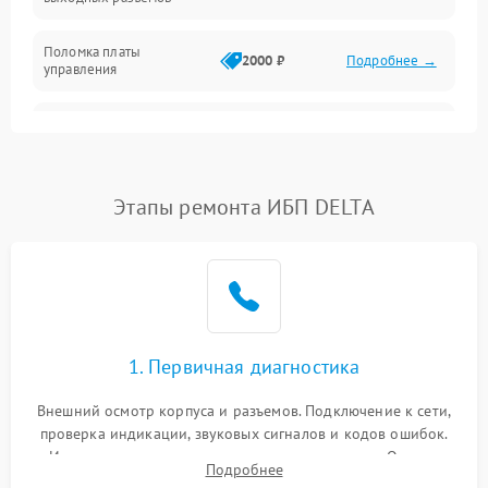
Механические повреждения
Поломка платы
Механика
2000 ₽
Подробнее →
управления
Неисправность
3000 ₽
Подробнее →
трансформатора
Повреждение
Этапы ремонта ИБП DELTA
500 ₽
Подробнее →
конденсаторов
Поломка предохранителя
100 ₽
Подробнее →
Неисправность системы
1000 ₽
Подробнее →
охлаждения
1. Первичная диагностика
Неисправность
500 ₽
Подробнее →
Внешний осмотр корпуса и разъемов. Подключение к сети,
индикаторов
проверка индикации, звуковых сигналов и кодов ошибок.
Измерение входного и выходного напряжения. Оценка
Поломка фильтров
Подробнее
1000 ₽
Подробнее →
реакции ИБП на отключение основного питания без
(EMI/EMC)