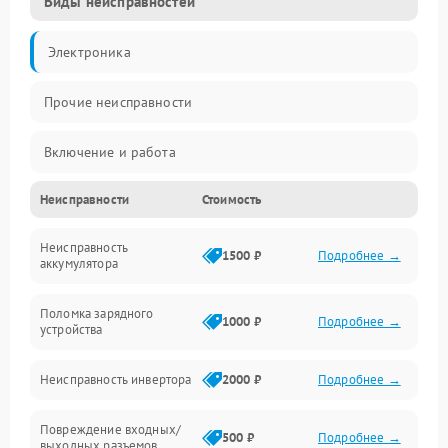
Виды неисправностей
Электроника
Прочие неисправности
Включение и работа
Неисправности
Стоимость
Работа с нагрузкой
Неисправность
Звук и индикация
1500 ₽
Подробнее →
аккумулятора
Питание и режимы
Поломка зарядного
1000 ₽
Подробнее →
устройства
Интерфейсы и связь
Неисправность инвертора
2000 ₽
Подробнее →
Температура и эксплуатация
Повреждение входных/
500 ₽
Подробнее →
выходных разъемов