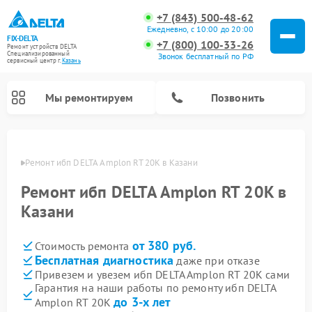
+7 (843) 500-48-62
Ежедневно, с 10:00 до 20:00
FIX-DELTA
+7 (800) 100-33-26
Ремонт устройств DELTA
Специализированный
Звонок бесплатный по РФ
cервисный центр г.
Казань
Мы ремонтируем
Позвонить
азани
Ремонт ибп DELTA Amplon RT 20K в Казани
Ремонт ибп DELTA Amplon RT 20K в
Ремонт водонагревателей DELTA
Ремонт инвалидных колясок DELTA
Казани
от 380 руб.
Стоимость ремонта
Бесплатная диагностика
даже при отказе
Привезем и увезем ибп DELTA Amplon RT 20K сами
Гарантия на наши работы по ремонту ибп DELTA
до 3-х лет
Amplon RT 20K