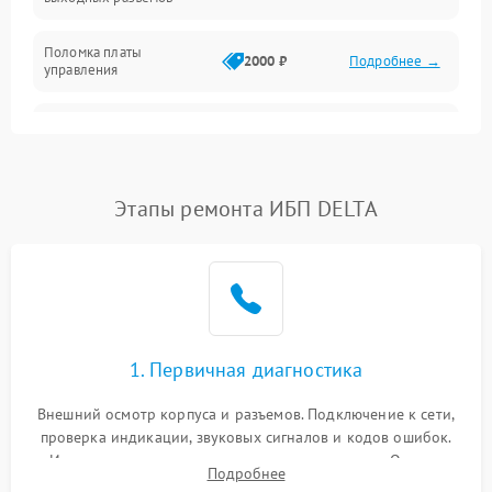
Механические повреждения
Поломка платы
Механика
2000 ₽
Подробнее →
управления
Неисправность
3000 ₽
Подробнее →
трансформатора
Повреждение
Этапы ремонта ИБП DELTA
500 ₽
Подробнее →
конденсаторов
Поломка предохранителя
100 ₽
Подробнее →
Неисправность системы
1000 ₽
Подробнее →
охлаждения
1. Первичная диагностика
Неисправность
500 ₽
Подробнее →
Внешний осмотр корпуса и разъемов. Подключение к сети,
индикаторов
проверка индикации, звуковых сигналов и кодов ошибок.
Измерение входного и выходного напряжения. Оценка
Поломка фильтров
Подробнее
1000 ₽
Подробнее →
реакции ИБП на отключение основного питания без
(EMI/EMC)