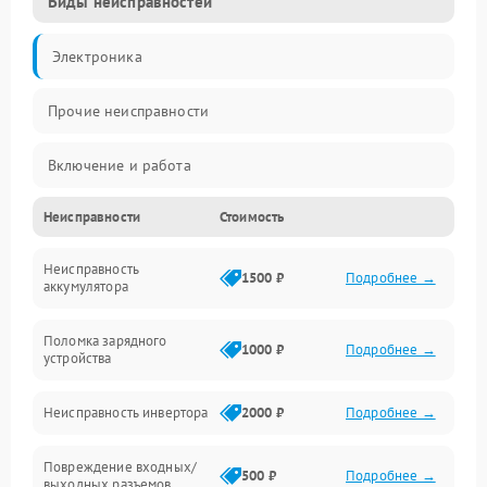
Виды неисправностей
Электроника
Прочие неисправности
Включение и работа
Неисправности
Стоимость
Работа с нагрузкой
Неисправность
Звук и индикация
1500 ₽
Подробнее →
аккумулятора
Питание и режимы
Поломка зарядного
1000 ₽
Подробнее →
устройства
Интерфейсы и связь
Неисправность инвертора
2000 ₽
Подробнее →
Температура и эксплуатация
Повреждение входных/
500 ₽
Подробнее →
выходных разъемов