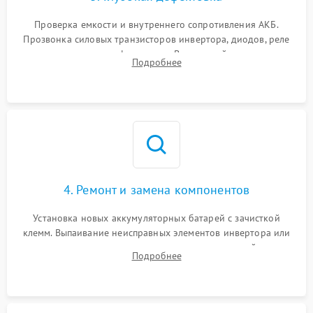
Поломка системы защиты
1000 ₽
Подробнее →
от перегрузок
Проверка емкости и внутреннего сопротивления АКБ.
Прозвонка силовых транзисторов инвертора, диодов, реле
Неисправность системы
переключения и трансформатора. Визуальный поиск вздутых
Подробнее
защиты от короткого
1500 ₽
Подробнее →
конденсаторов и прогаров на печатной плате.
замыкания
Повреждение системы
1000 ₽
Подробнее →
защиты от перегрева
Неисправность системы
защиты от
1500 ₽
Подробнее →
перенапряжения
4. Ремонт и замена компонентов
Установка новых аккумуляторных батарей с зачисткой
клемм. Выпаивание неисправных элементов инвертора или
цепи зарядки и монтаж новых радиодеталей.
Подробнее
Восстановление поврежденных токоведущих дорожек и
замена реле.