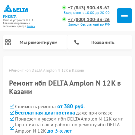
+7 (843) 500-48-62
Ежедневно, с 10:00 до 20:00
FIX-DELTA
+7 (800) 100-33-26
Ремонт устройств DELTA
Специализированный
Звонок бесплатный по РФ
cервисный центр г.
Казань
Мы ремонтируем
Позвонить
азани
Ремонт ибп DELTA Amplon N 12K в Казани
Ремонт ибп DELTA Amplon N 12K в
Ремонт водонагревателей DELTA
Ремонт инвалидных колясок DELTA
Казани
от 380 руб.
Стоимость ремонта
Бесплатная диагностика
даже при отказе
Привезем и увезем ибп DELTA Amplon N 12K сами
Гарантия на наши работы по ремонту ибп DELTA
до 3-х лет
Amplon N 12K