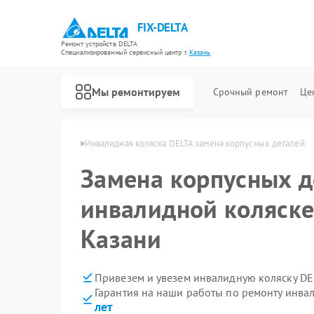
FIX-DELTA
Ремонт устройств DELTA
Специализированный cервисный центр г.
Казань
Мы ремонтируем
Срочный ремонт
Це
сок DELTA в Казани
Инвалидная коляска DELTA замена корпусных деталей
Замена корпусных д
Ремонт водонагревателей DELTA
инвалидной коляске
Казани
Привезем и увезем инвалидную коляску DE
Гарантия на наши работы по ремонту инва
лет