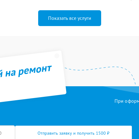
Показать все услуги
й на ремонт
При оформл
Отправить заявку и получить 1500 ₽