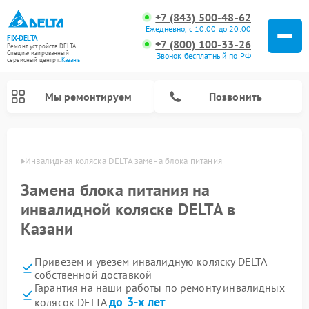
+7 (843) 500-48-62
Ежедневно, с 10:00 до 20:00
FIX-DELTA
+7 (800) 100-33-26
Ремонт устройств DELTA
Специализированный
Звонок бесплатный по РФ
cервисный центр г.
Казань
Мы ремонтируем
Позвонить
азани
Инвалидная коляска DELTA замена блока питания
Замена блока питания на
Ремонт водонагревателей DELTA
инвалидной коляске DELTA в
Казани
Привезем и увезем инвалидную коляску DELTA
собственной доставкой
Гарантия на наши работы по ремонту инвалидных
до 3-х лет
колясок DELTA