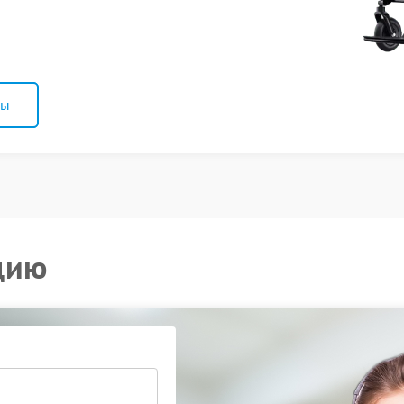
ны
цию