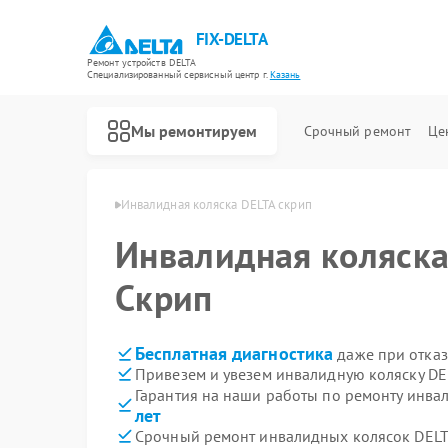
FIX-DELTA
Ремонт устройств DELTA
Специализированный cервисный центр г.
Казань
Мы ремонтируем
Срочный ремонт
Це
сок DELTA в Казани
Инвалидная коляска DELTA скрип
Инвалидная коляск
Ремонт водонагревателей DELTA
Скрип
Бесплатная диагностика
даже при отказ
Привезем и увезем инвалидную коляску DE
Гарантия на наши работы по ремонту инва
лет
Срочный ремонт инвалидных колясок DELTA