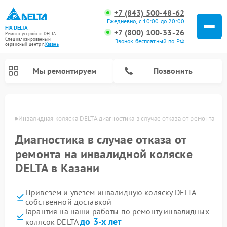
+7 (843) 500-48-62
Ежедневно, с 10:00 до 20:00
FIX-DELTA
+7 (800) 100-33-26
Ремонт устройств DELTA
Специализированный
Звонок бесплатный по РФ
cервисный центр г.
Казань
Мы ремонтируем
Позвонить
азани
Инвалидная коляска DELTA диагностика в случае отказа от ремонта
Диагностика в случае отказа от
Ремонт водонагревателей DELTA
ремонта на инвалидной коляске
DELTA в Казани
Привезем и увезем инвалидную коляску DELTA
собственной доставкой
Гарантия на наши работы по ремонту инвалидных
до 3-х лет
колясок DELTA