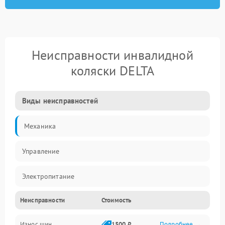
Неисправности инвалидной
коляски DELTA
Виды неисправностей
Механика
Управление
Электропитание
Неисправности
Стоимость
Привод
Износ шин
1500 ₽
Подробнее →