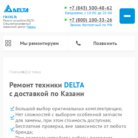
+7 (843) 500-48-62
Ежедневно, с 10:00 до 20:00
FIX-DELTA
+7 (800) 100-33-26
Ремонт устройств DELTA
Специализированный
Звонок бесплатный по РФ
cервисный центр г.
Казань
Мы ремонтируем
Позвонить
Главная
Доставка
Ремонт техники
DELTA
Ремонт водонагревателей DELTA
Ремонт инвалидных колясок DELTA
с доставкой по Казани
Большой выбор оригинальных комплектующих;
Нет сложностей с выбором особенной запчасти
для замены, при этом стоимость доступная;
Бесплатная проверка, вне зависимости от любого
бренда;
При возврате устройства работы проводим