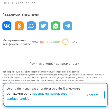
ОГРН 1077746335776
Поделиться в соц. сетях:
Мы принимаем
все формы оплаты
Политика конфиденциальности
Вся информация на сайте носит исключительно справочный характер.
Товарные знаки используются исключительно для описания устройств, в отношении которых
сервисные центры kzn.delta-fix.ru предоставляют услуги по ремонту. Услуги оказываются в
неавторизованных сервисных центрах kzn.delta-fix.ru, которые не связаны с
правообладателями товарных знаков или их официальными представителями.
Ремонт осуществляется для устройств, уже введенных в гражданский оборот в соответствии
Этот сайт использует файлы cookie. Вы можете
со статьей 1487 ГК РФ.
Использование товарных знаков не преследует цели индивидуализации услуг или введения
ознакомиться с
правилами использования
Согласен
потребителей в заблуждение, а служит для информирования о предоставляемых услугах по
ремонту техники указанных брендов.
файлов cookie
Представленная на сайте информация не является публичной офертой, определяемой
положениями Статьи 437(2) Гражданского кодекса РФ