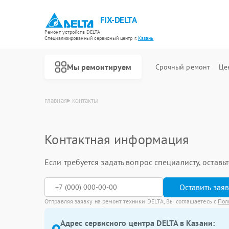
FIX-DELTA
Ремонт устройств DELTA
Специализированный cервисный центр г.
Казань
Мы ремонтируем
Срочный ремонт
Це
главная
контакты
Контактная информация
Ремонт водонагревателей DELTA
Ремонт инвалидных колясок DELTA
Если требуется задать вопрос специалисту, остав
Оставить зая
Отправляя заявку на ремонт техники DELTA, Вы соглашаетесь с
Пол
Адрес сервисного центра DELTA в Казани: