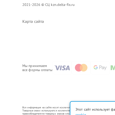
2021-2026 © СЦ kzn.delta-fix.ru
Карта сайта
Мы принимаем
все формы оплаты
Вся информация на сайте носит исключительно справочный характер.
Этот сайт использует ф
Товарные знаки используются исключительно для описания устройств, в отношени
правообладателями товарных знаков или их официальными представителями.
cookie