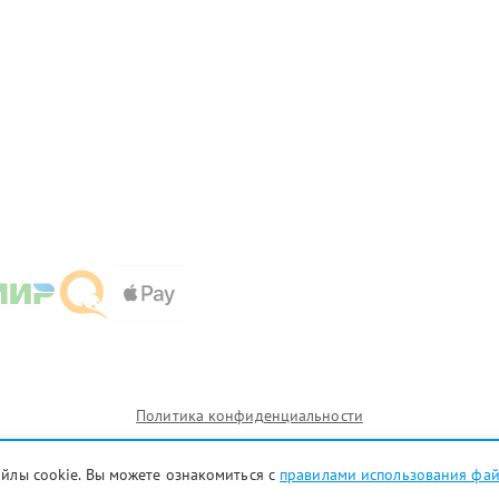
Политика конфиденциальности
айлы cookie. Вы можете ознакомиться с
правилами использования фа
и которых сервисные центры kzn.delta-fix.ru предоставляют услуги по ремонту. Услуги оказываются