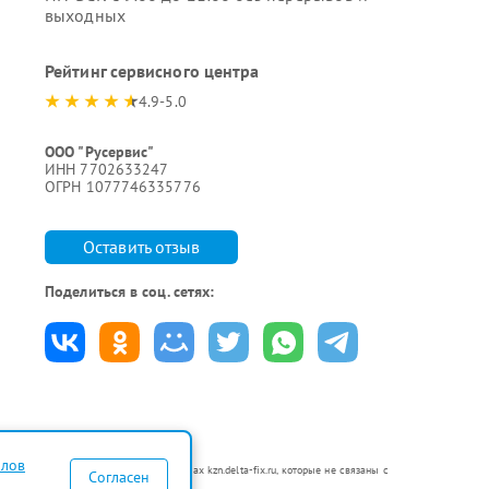
выходных
Рейтинг сервисного центра
4.9-5.0
ООО "Русервис"
ИНН 7702633247
ОГРН 1077746335776
Оставить отзыв
Поделиться в соц. сетях:
йлов
 в неавторизованных сервисных центрах kzn.delta-fix.ru, которые не связаны с
Согласен